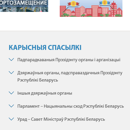
КАРЫСНЫЯ СПАСЫЛКІ
Падпарадкаваныя Прэзідэнту органы і арганізацыі
Дзяржаўныя органы, падсправаздачныя Прэзідэнту
Рэспублікі Беларусь
Іншыя дзяржаўныя органы
Парламент – Нацыянальны сход Рэспублікі Беларусь
Урад – Савет Міністраў Рэспублікі Беларусь