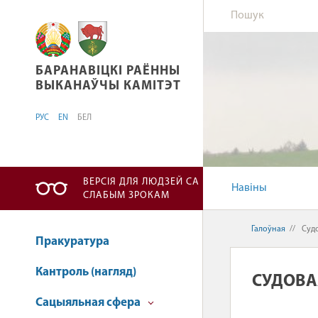
БАРАНАВІЦКІ РАЁННЫ ВЫКАНАЎЧЫ КАМІТЭТ
БАРАНАВІЦКІ РАЁННЫ
ВЫКАНАЎЧЫ КАМІТЭТ
РУС
EN
БЕЛ
ВЕРСІЯ ДЛЯ ЛЮДЗЕЙ СА
Навіны
СЛАБЫМ ЗРОКАМ
Галоўная
//
Судо
Пракуратура
Кантроль (нагляд)
СУДОВА
Сацыяльная сфера