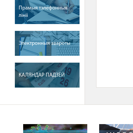
Прамыя тэлефонныя
лiнii
Электронныя звароты
КАЛЯНДАР ПАДЗЕЙ