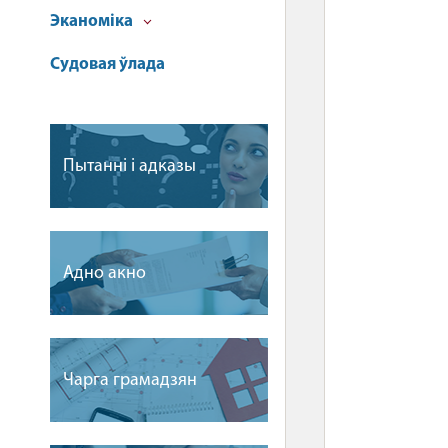
Эканоміка
Судовая ўлада
Пытаннi i адказы
Адно акно
Чарга грамадзян