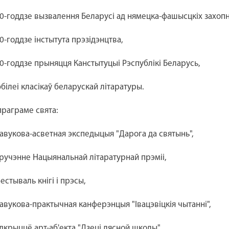
80-годдзе вызвалення Беларусі ад нямецка-фашысцкіх захопн
30-годдзе інстытута прэзідэнцтва,
30-годдзе прыняцця Канстытуцыі Рэспублікі Беларусь,
юбілеі класікаў беларускай літаратуры.
праграме свята:
навукова-асветная экспедыцыя "Дарога да святынь",
уручэнне Нацыянальнай літаратурнай прэміі,
фестываль кнігі і прэсы,
навукова-практычная канферэнцыя "Івацэвіцкія чытанні",
адкрыццё арт-аб'екта "Дзеці лясной школы",