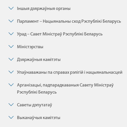
Іншыя дзяржаўныя органы
Парламент – Нацыянальны сход Рэспублікі Беларусь
Урад – Савет Міністраў Рэспублікі Беларусь
Міністэрствы
Дзяржаўныя камітэты
Упаўнаважаны па справах рэлігій і нацыянальнасцей
Арганізацыі, падпарадкаваныя Савету Міністраў
Рэспублікі Беларусь
Саветы дэпутатаў
Выканаўчыя камітэты