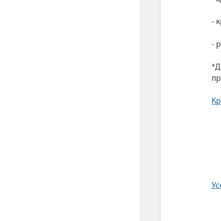
- 
- 
*Д
пр
Кр
Ус