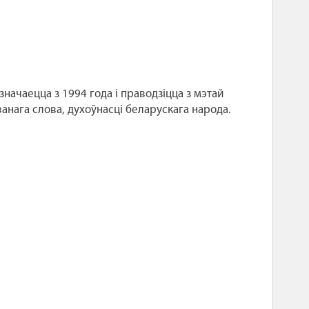
значаецца з 1994 года і праводзіцца з мэтай
нага слова, духоўнасці беларускага народа.