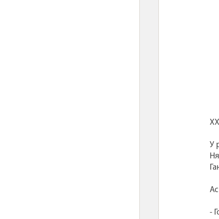
XX
У 
Ня
Га
Ас
- 