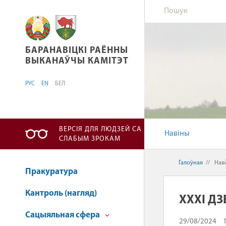
БАРАНАВІЦКІ РАЁННЫ ВЫКАНАЎЧЫ КАМІТЭТ
БАРАНАВІЦКІ РАЁННЫ
ВЫКАНАЎЧЫ КАМІТЭТ
РУС
EN
БЕЛ
ВЕРСІЯ ДЛЯ ЛЮДЗЕЙ СА
Навіны
СЛАБЫМ ЗРОКАМ
Галоўная
//
Нав
Пракуратура
Кантроль (нагляд)
XXXI Д
Сацыяльная сфера
29/08/2024