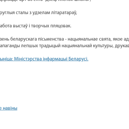
круглыя сталы з удзелам літаратараў,
работа выстаў і творчых пляцовак.
зень беларускага пісьменства - нацыянальнае свята, якое ад
апаганды лепшых традыцый нацыянальнай культуры, друкава
ыніца: Міністэрства інфармацыі Беларусі.
е навіны