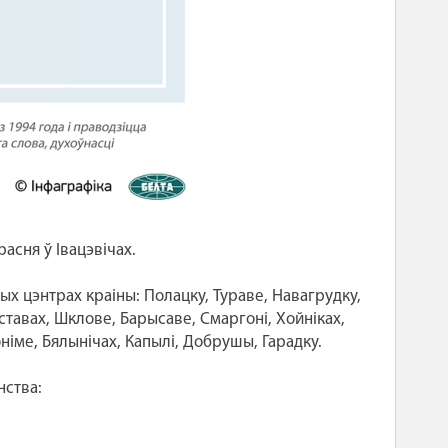
асня ў Івацэвічах.
ных цэнтрах краіны: Полацку, Тураве, Навагрудку,
ставах, Шклове, Барысаве, Смаргоні, Хойніках,
оніме, Бялынічах, Капылі, Добрушы, Гарадку.
нства: