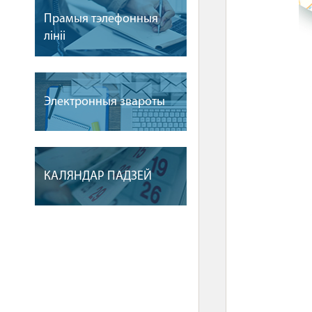
Прамыя тэлефонныя
лiнii
Электронныя звароты
КАЛЯНДАР ПАДЗЕЙ