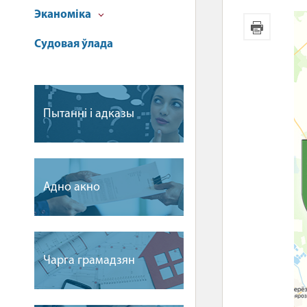
Эканоміка
Судовая ўлада
Пытаннi i адказы
Адно акно
Чарга грамадзян