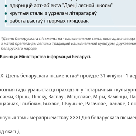
XI Дзень беларускага пісьменства* пройдзе 31 жніўня - 1 вер
розныя гады ўрачыстасці праходзілі ў гістарычных і культур
свіжы, Оршы, Пінску, Заслаўі, Мсціславе, Міры, Камянцы, Па
нцавічах, Глыбокім, Быхаве, Шчучыне, Рагачове, Іванаве, Сл
ноўныя тэмы мерапрыемстваў XXXI Дня беларускага пісьме
Год якасці,