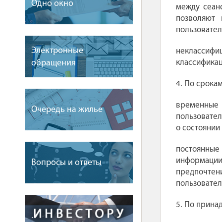
Одно окно
между сеанс
позволяют 
пользовател
Электронные
неклассифи
обращения
классификац
4. По срока
временные и
Очередь на жилье
пользовател
о состоянии
постоянные
информации,
Вопросы и ответы
предпочтен
пользовател
5. По прина
.