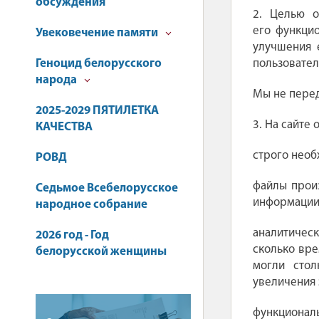
обсуждения
2. Целью о
его функци
Увековечение памяти
улучшения 
Геноцид белорусского
пользовател
народа
Мы не перед
2025-2029 ПЯТИЛЕТКА
3. На сайте
КАЧЕСТВА
строго необ
РОВД
файлы произ
Седьмое Всебелорусское
информации
народное собрание
аналитическ
2026 год - Год
сколько вре
белорусской женщины
могли стол
увеличения 
функциональ