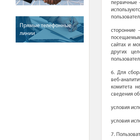
первичные –
используют
пользовател
Прямые телефонные
сторонние 
линии
посещаемым
сайтах и мо
других цел
пользовател
6. Для сбо
веб-аналити
комитета н
сведения об
условия испо
условия исп
7. Пользова