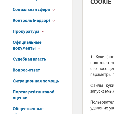
COOKIE
Социальная сфера
Контроль (надзор)
Прокуратура
Официальные
документы
1. Куки (ан
Судебная власть
пользовател
его посеще
Вопрос-ответ
параметры п
Ситуационная помощь
Файлы куки
запускаемы
Портал рейтинговой
оценки
Пользовате
удаление у
Общественные