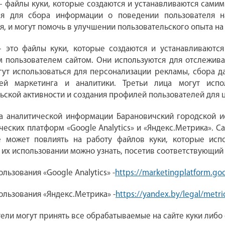
 файлы куки, которые создаются и устанавливаются самим
ся для сбора информации о поведении пользователя н
я, и могут помочь в улучшении пользовательского опыта на 
– это файлы куки, которые создаются и устанавливаютс
 пользователем сайтом. Они используются для отслежива
гут использоваться для персонализации рекламы, сбора д
ей маркетинга и аналитики. Третьи лица могут испо
ьской активности и создания профилей пользователей для 
ра аналитической информации Барановичский городской и
ческих платформ «Google Analytics» и «Яндекс.Метрика». 
е может повлиять на работу файлов куки, которые исп
 их использовании можно узнать, посетив соответствующий
льзования «Google Analytics» -
https
://
marketingplatform
.
go
ользования «Яндекс.Метрика» -
https://yandex.by/legal/metr
тели могут принять все обрабатываемые на сайте куки либо